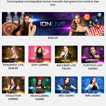
kesempatan mendapatkan bonus menarik dari game live number dan
slot.
IDNLIVE
PRAGMATIC LIVE
SEXY GAMING
BACCARAT LIVE
PLAYTECH LIVE
DEALER
PROXY
CASINO
EVOLUTION
SBO CASINO
WM CASINO
MICROGAMING
GAMING
GRAND