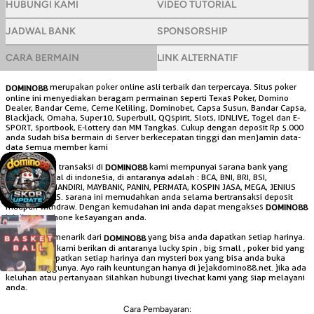
HUBUNGI KAMI
VIDEO TUTORIAL
JADWAL BANK
SPONSORSHIP
CARA BERMAIN
LINK ALTERNATIF
merupakan poker online asli terbaik dan terpercaya. Situs poker
DOMINO88
online ini menyediakan beragam permainan seperti Texas Poker, Domino
Dealer, Bandar Ceme, Ceme Keliling, Dominobet, Capsa Susun, Bandar Capsa,
Blackjack, Omaha, Super10, Superbull, QQspirit, Slots, IDNLIVE, Togel dan E-
SPORT, sportbook, E-lottery dan MM Tangkas. Cukup dengan deposit Rp 5.000
anda sudah bisa bermain di server berkecepatan tinggi dan menjamin data-
data semua member kami
Untuk semua transaksi di
kami mempunyai sarana bank yang
DOMINO88
sudah terkenal di indonesia, di antaranya adalah : BCA, BNI, BRI, BSI,
CIMBNIAGA, MANDIRI, MAYBANK, PANIN, PERMATA, KOSPIN JASA, MEGA, JENIUS
dan SINARMAS. sarana ini memudahkan anda selama bertransaksi deposit
maupun withdraw. Dengan kemudahan ini anda dapat mengakses
DOMINO88
ini di smartphone kesayangan anda.
Raih hadiah menarik dari
yang bisa anda dapatkan setiap harinya.
DOMINO88
Hadiah yang kami berikan di antaranya lucky spin , big small , poker bid yang
bisa anda dapatkan setiap harinya dan mysteri box yang bisa anda buka
setiap minggunya. Ayo raih keuntungan hanya di jejakdomino88.net. jika ada
keluhan atau pertanyaan silahkan hubungi livechat kami yang siap melayani
anda.
Cara Pembayaran: