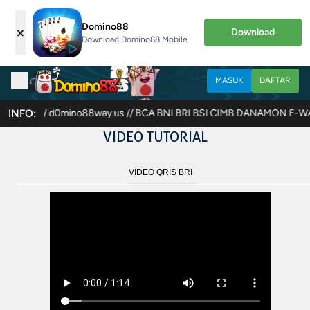
Domino88
×
Download
Download Domino88 Mobile
MASUK
DAFTAR
88hoki.net // d0mino88way.us // BCA BNI BRI BSI CIMB DANAMON
INFO:
VIDEO TUTORIAL
VIDEO QRIS BRI