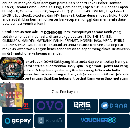
online ini menyediakan beragam permainan seperti Texas Poker, Domino
Dealer, Bandar Ceme, Ceme Keliling, Dominobet, Capsa Susun, Bandar Capsa,
Blackjack, Omaha, Super10, Superbull, QQspirit, Slots, IDNLIVE, Togel dan E-
SPORT, sportbook, E-lottery dan MM Tangkas. Cukup dengan deposit Rp 5.000
VIDEO QRIS DANA
anda sudah bisa bermain di server berkecepatan tinggi dan menjamin data-
data semua member kami
Untuk semua transaksi di
kami mempunyai sarana bank yang
DOMINO88
sudah terkenal di indonesia, di antaranya adalah : BCA, BNI, BRI, BSI,
CIMBNIAGA, MANDIRI, MAYBANK, PANIN, PERMATA, KOSPIN JASA, MEGA, JENIUS
dan SINARMAS. sarana ini memudahkan anda selama bertransaksi deposit
maupun withdraw. Dengan kemudahan ini anda dapat mengakses
DOMINO88
ini di smartphone kesayangan anda.
Raih hadiah menarik dari
yang bisa anda dapatkan setiap harinya.
DOMINO88
Hadiah yang kami berikan di antaranya lucky spin , big small , poker bid yang
bisa anda dapatkan setiap harinya dan mysteri box yang bisa anda buka
setiap minggunya. Ayo raih keuntungan hanya di jejakdomino88.net. jika ada
keluhan atau pertanyaan silahkan hubungi livechat kami yang siap melayani
anda.
VIDEO DEPO QR OVO
Cara Pembayaran: