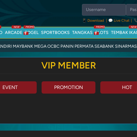
📱 Download
|
💬 Live Chat
|

NEW
PROMO
PROMO
NEW
NO
ARCADE
TOGEL
SPORTBOOKS
TANGKAS
SLOTS
TEMBAK IKA
 MANDIRI MAYBANK MEGA OCBC PANIN PERMATA SEABANK SINARMAS O
VIP MEMBER
EVENT
PROMOTION
HOT