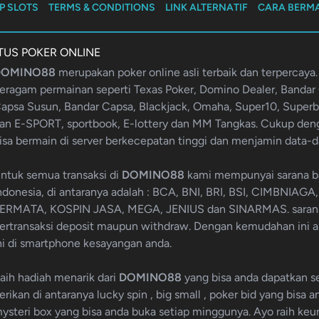
P SLOTS
TERMS & CONDITIONS
LINK ALTERNATIF
CARA BERM
TUS POKER ONLINE
DOMINO88
merupakan poker online asli terbaik dan terpercaya.
eragam permainan seperti Texas Poker, Domino Dealer, Bandar
apsa Susun, Bandar Capsa, Blackjack, Omaha, Super10, Superbul
an E-SPORT, sportbook, E-lottery dan MM Tangkas. Cukup den
isa bermain di server berkecepatan tinggi dan menjamin data
ntuk semua transaksi di
DOMINO88
kami mempunyai sarana ba
ndonesia, di antaranya adalah : BCA, BNI, BRI, BSI, CIMBNI
ERMATA, KOSPIN JASA, MEGA, JENIUS dan SINARMAS. sarana
ertransaksi deposit maupun withdraw. Dengan kemudahan ini
ni di smartphone kesayangan anda.
aih hadiah menarik dari
DOMINO88
yang bisa anda dapatkan se
erikan di antaranya lucky spin , big small , poker bid yang bisa 
ysteri box yang bisa anda buka setiap minggunya. Ayo raih keu