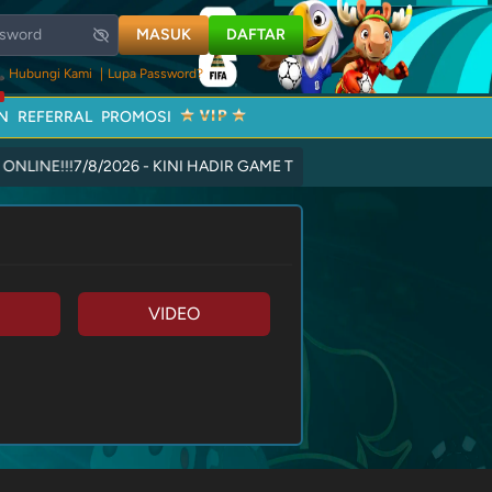
MASUK
DAFTAR
 Hubungi Kami
|
Lupa Password?
N
REFERRAL
PROMOSI
NLINE!!!
7/8/2026 - KINI HADIR GAME TERBARU JOKERCASH!! AKSES
VIDEO