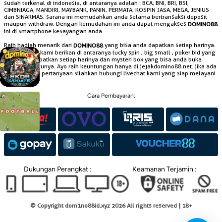
sudah terkenal di indonesia, di antaranya adalah : BCA, BNI, BRI, BSI,
CIMBNIAGA, MANDIRI, MAYBANK, PANIN, PERMATA, KOSPIN JASA, MEGA, JENIUS
dan SINARMAS. sarana ini memudahkan anda selama bertransaksi deposit
maupun withdraw. Dengan kemudahan ini anda dapat mengakses
DOMINO88
ini di smartphone kesayangan anda.
Raih hadiah menarik dari
yang bisa anda dapatkan setiap harinya.
DOMINO88
Hadiah yang kami berikan di antaranya lucky spin , big small , poker bid yang
bisa anda dapatkan setiap harinya dan mysteri box yang bisa anda buka
setiap minggunya. Ayo raih keuntungan hanya di jejakdomino88.net. jika ada
keluhan atau pertanyaan silahkan hubungi livechat kami yang siap melayani
anda.
Cara Pembayaran:
Dukungan Perangkat :
Keamanan Terjamin :
© Copyright dom1no88id.xyz 2026 All rights reserved | 18+