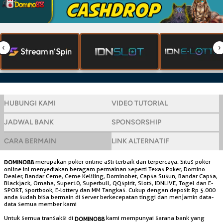
HUBUNGI KAMI
VIDEO TUTORIAL
JADWAL BANK
SPONSORSHIP
CARA BERMAIN
LINK ALTERNATIF
merupakan poker online asli terbaik dan terpercaya. Situs poker
DOMINO88
online ini menyediakan beragam permainan seperti Texas Poker, Domino
Dealer, Bandar Ceme, Ceme Keliling, Dominobet, Capsa Susun, Bandar Capsa,
Blackjack, Omaha, Super10, Superbull, QQspirit, Slots, IDNLIVE, Togel dan E-
SPORT, sportbook, E-lottery dan MM Tangkas. Cukup dengan deposit Rp 5.000
anda sudah bisa bermain di server berkecepatan tinggi dan menjamin data-
data semua member kami
Untuk semua transaksi di
kami mempunyai sarana bank yang
DOMINO88