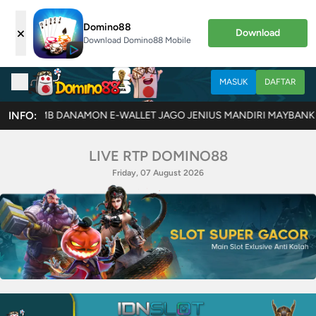
Domino88
×
Download
Download Domino88 Mobile
MASUK
DAFTAR
BNI BRI BSI CIMB DANAMON E-WALLET JAGO JENIUS MANDIRI MAYBA
INFO:
LIVE RTP DOMINO88
Friday, 07 August 2026